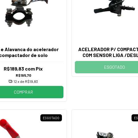
 e Alavanca do acelerador
ACELERADOR P/ COMPAC
compactador de solo
COM SENSOR LIGA /DES
HUSQVARNA
ESGOTADO
R$189,83
com
Pix
R$195,70
12
x de
R$19,83
COMPRAR
ESGOTADO
E