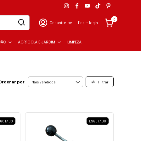
0
Cadastre-se
|
Fazer login
ÇÃO
AGRÍCOLA E JARDIM
LIMPEZA
Ordenar por
Filtrar
SGOTADO
ESGOTADO