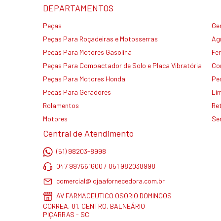
DEPARTAMENTOS
Peças
Ge
Peças Para Roçadeiras e Motosserras
Agr
Peças Para Motores Gasolina
Fe
Peças Para Compactador de Solo e Placa Vibratória
Co
Peças Para Motores Honda
Pe
Peças Para Geradores
Li
Rolamentos
Re
Motores
Se
Central de Atendimento
(51) 98203-8998
047 997661600 / 051 982038998
comercial@lojaafornecedora.com.br
AV FARMACEUTICO OSORIO DOMINGOS
CORREA, 81, CENTRO, BALNEÁRIO
PIÇARRAS - SC