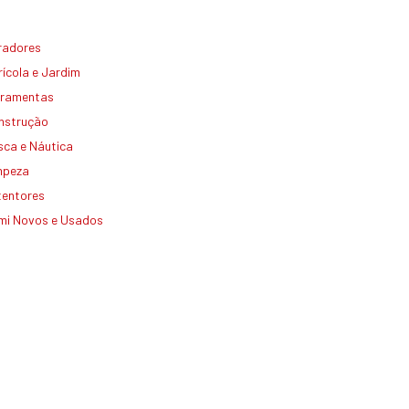
radores
ícola e Jardim
rramentas
nstrução
sca e Náutica
mpeza
tentores
mi Novos e Usados