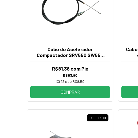
Cabo do Acelerador
Cabo
Compactador SRV550 SW550
SW600 SM65 79mm
R$81,38
com
Pix
R$83,90
12
x de
R$8,50
COMPRAR
ESGOTADO