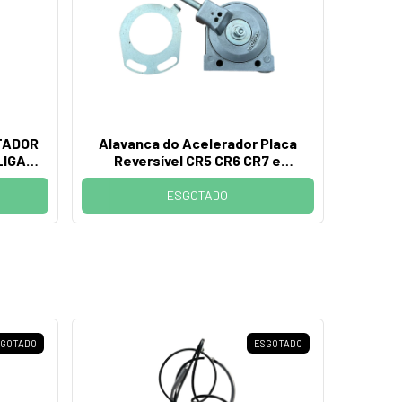
TADOR
Alavanca do Acelerador Placa
LIGA
Reversível CR5 CR6 CR7 e
RCW900
ESGOTADO
SGOTADO
ESGOTADO