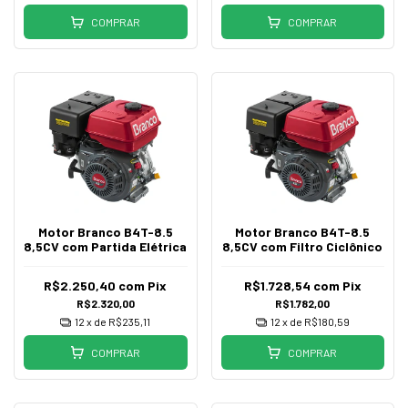
COMPRAR
COMPRAR
Motor Branco B4T-8.5
Motor Branco B4T-8.5
8,5CV com Partida Elétrica
8,5CV com Filtro Ciclônico
R$2.250,40
com
Pix
R$1.728,54
com
Pix
R$2.320,00
R$1.782,00
12
x de
R$235,11
12
x de
R$180,59
COMPRAR
COMPRAR