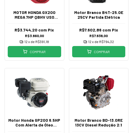
MOTOR HONDA GX200
Motor Branco B4T-25.0E
MEGA 7HP QBHV USO
25CV Partida Elétrica
NAUTICO COM CDI
R$3.744,20
com
Pix
R$7.602,86
com
Pix
R$3.860,00
R$7.838,00
12
x de
R$391,18
12
x de
R$794,32
COMPRAR
COMPRAR
Motor Honda GP200 6.5HP
Motor Branco BD-13.0RE
Com Alerta de Óleo
13CV Diesel Redução 2:1
Gasolina 4T