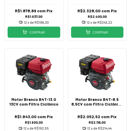
Elétrica
R$1.878,89
com
Pix
R$2.328,00
com
Pix
R$1.937,00
R$2.400,00
12
x de
R$196,30
12
x de
R$243,22
COMPRAR
COMPRAR
Motor Branco B4T-13.0
Motor Branco B4T-8.5
13CV com Filtro Ciclônico
8,5CV com Filtro Ciclônico
P/Elétrica
R$1.843,00
com
Pix
R$2.052,52
com
Pix
R$1.900,00
R$2.116,00
12
x de
R$192,55
12
x de
R$214,44