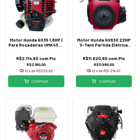
Motor Honda GX35 1,6HP |
Motor Honda GX630 22HP
Para Roçadeiras UMK435 e
V-Twin Partida Elétrica
Réguas Vibratórias
QZB Gasolina
R$2.114,60
com
Pix
R$11.620,60
com
Pix
R$2.180,00
R$11.980,00
12
x de
R$220,92
12
x de
R$1.214,07
COMPRAR
COMPRAR