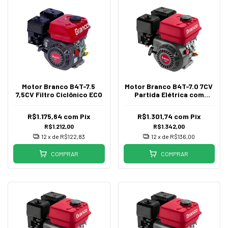
Motor Branco B4T-7.5
Motor Branco B4T-7.0 7CV
7,5CV Filtro Ciclônico ECO
Partida Elétrica com
Alerta de Óleo
R$1.175,64
com
Pix
R$1.301,74
com
Pix
R$1.212,00
R$1.342,00
12
x de
R$122,83
12
x de
R$136,00
COMPRAR
COMPRAR