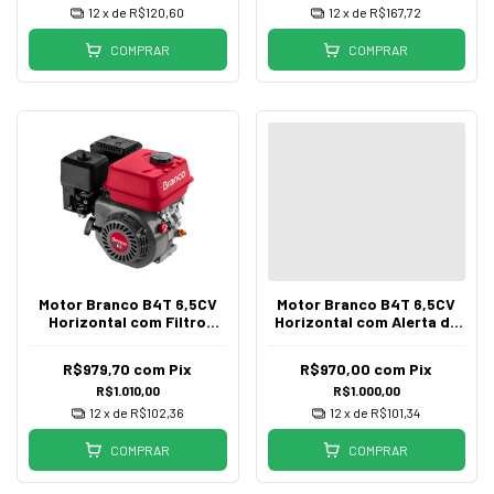
12
x de
R$120,60
12
x de
R$167,72
COMPRAR
COMPRAR
Motor Branco B4T 6,5CV
Motor Branco B4T 6,5CV
Horizontal com Filtro
Horizontal com Alerta de
Ciclônico
Óleo
R$979,70
com
Pix
R$970,00
com
Pix
R$1.010,00
R$1.000,00
12
x de
R$102,36
12
x de
R$101,34
COMPRAR
COMPRAR