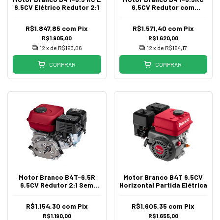
6,5CV Elétrico Redutor 2:1
6,5CV Redutor com
Embreagem
R$1.847,85
com
Pix
R$1.571,40
com
Pix
R$1.905,00
R$1.620,00
12
x de
R$193,06
12
x de
R$164,17
COMPRAR
COMPRAR
Motor Branco B4T-6.5R
Motor Branco B4T 6,5CV
6,5CV Redutor 2:1 Sem
Horizontal Partida Elétrica
Alerta de Óleo
R$1.154,30
com
Pix
R$1.605,35
com
Pix
R$1.190,00
R$1.655,00