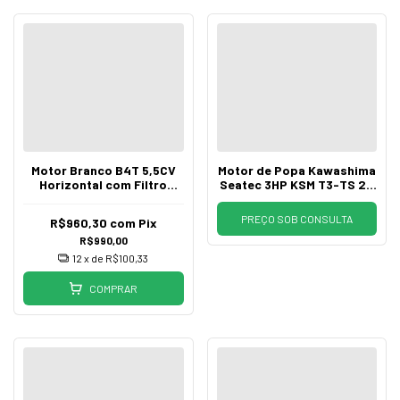
Motor Branco B4T 5,5CV
Motor de Popa Kawashima
Horizontal com Filtro
Seatec 3HP KSM T3-TS 2T
Ciclônico
para Botes
PREÇO SOB CONSULTA
R$960,30
com
Pix
R$990,00
12
x de
R$100,33
COMPRAR