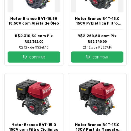
Motor Branco B4T-16.5H
Motor Branco B4T-15.0
16,5CV com Alerta de Óleo
15CV P/Elétrica Filtro
Ciclônico
R$2.310,54
com
Pix
R$2.269,80
com
Pix
R$2.382,00
R$2.340,00
12
x de
R$241,40
12
x de
R$237,14
COMPRAR
COMPRAR
Motor Branco B4T-15.0
Motor Branco B4T-13.0
15CV com Filtro Ciclônico
13CV Partida Manual e