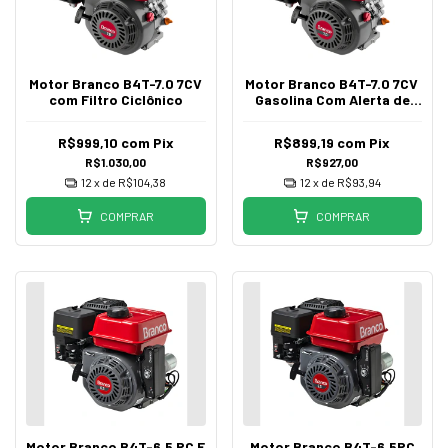
Motor Branco B4T-7.0 7CV
Motor Branco B4T-7.0 7CV
com Filtro Ciclônico
Gasolina Com Alerta de
Óleo
R$999,10
com
Pix
R$899,19
com
Pix
R$1.030,00
R$927,00
12
x de
R$104,38
12
x de
R$93,94
COMPRAR
COMPRAR
Motor Branco B4T-6.5 RC E
Motor Branco B4T-6.5RC