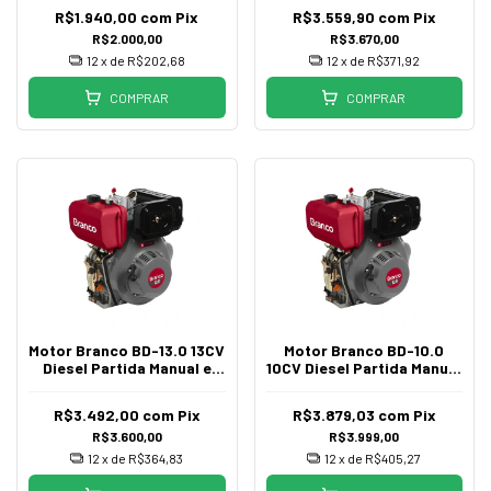
R$1.940,00
com
Pix
R$3.559,90
com
Pix
R$2.000,00
R$3.670,00
12
x de
R$202,68
12
x de
R$371,92
COMPRAR
COMPRAR
Motor Branco BD-13.0 13CV
Motor Branco BD-10.0
Diesel Partida Manual e
10CV Diesel Partida Manual
Elétrica
e Elétrica
R$3.492,00
com
Pix
R$3.879,03
com
Pix
R$3.600,00
R$3.999,00
12
x de
R$364,83
12
x de
R$405,27