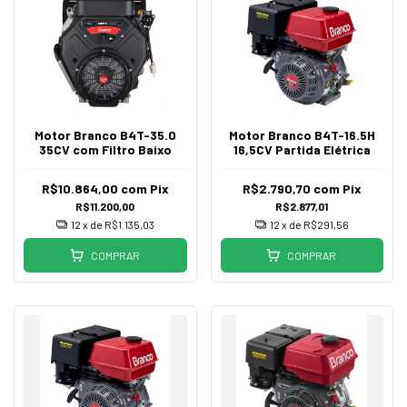
Motor Branco B4T-35.0
Motor Branco B4T-16.5H
35CV com Filtro Baixo
16,5CV Partida Elétrica
R$10.864,00
com
Pix
R$2.790,70
com
Pix
R$11.200,00
R$2.877,01
12
x de
R$1.135,03
12
x de
R$291,56
COMPRAR
COMPRAR