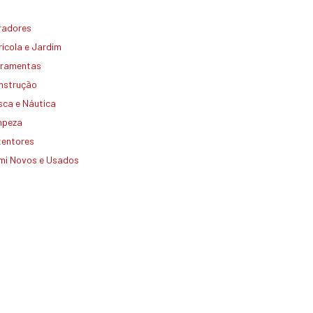
radores
ícola e Jardim
rramentas
nstrução
sca e Náutica
mpeza
tentores
mi Novos e Usados