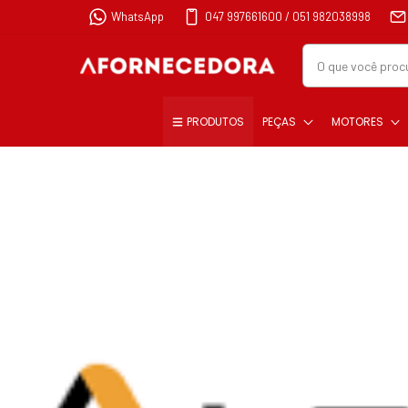
WhatsApp
047 997661600 / 051 982038998
PRODUTOS
PEÇAS
MOTORES