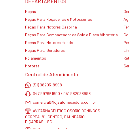
DEPARTAMENTOS
Peças
Ge
Peças Para Roçadeiras e Motosserras
Agr
Peças Para Motores Gasolina
Fe
Peças Para Compactador de Solo e Placa Vibratória
Co
Peças Para Motores Honda
Pe
Peças Para Geradores
Li
Rolamentos
Re
Motores
Se
Central de Atendimento
(51) 98203-8998
047 997661600 / 051 982038998
comercial@lojaafornecedora.com.br
AV FARMACEUTICO OSORIO DOMINGOS
CORREA, 81, CENTRO, BALNEÁRIO
PIÇARRAS - SC