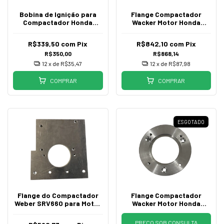
Bobina de Ignição para
Flange Compactador
Compactador Honda
Wacker Motor Honda
Gx100 Gxr120
GXR120 e GX100 4 Guias
R$339,50
com
Pix
R$842,10
com
Pix
R$350,00
R$868,14
12
x de
R$35,47
12
x de
R$87,98
COMPRAR
COMPRAR
ESGOTADO
Flange do Compactador
Flange Compactador
Weber SRV660 para Motor
Wacker Motor Honda
Honda GXR120
GXR120 e GX100 3 Guias
PREÇO SOB CONSULTA