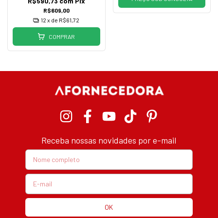
R$590,73
com
Pix
R$609,00
12
x de
R$61,72
COMPRAR
Receba nossas novidades por e-mail