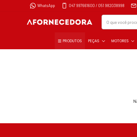
WhatsApp
047 997661600 / 051 982038998
PRODUTOS
PEÇAS
MOTORES
N