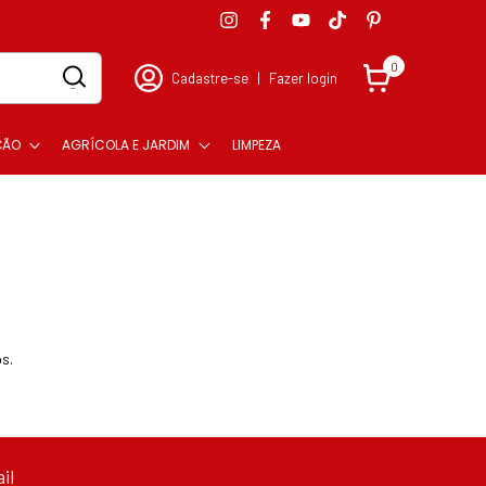
0
Cadastre-se
|
Fazer login
ÇÃO
AGRÍCOLA E JARDIM
LIMPEZA
s.
il