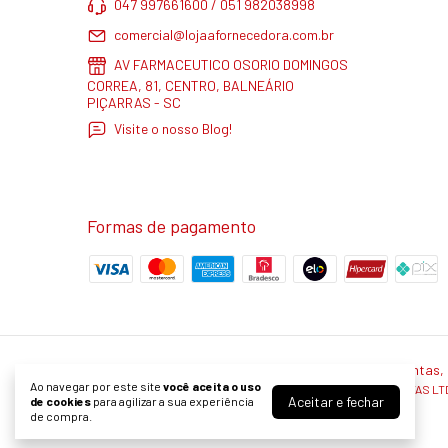
047 997661600 / 051 982038998
comercial@lojaafornecedora.com.br
AV FARMACEUTICO OSORIO DOMINGOS
CORREA, 81, CENTRO, BALNEÁRIO
PIÇARRAS - SC
Visite o nosso Blog!
Formas de pagamento
Rabeta Longa
- AFORNECEDORA - Máquinas, ferramentas, 
Ao navegar por este site
você aceita o uso
©2026. AFORNECEDORA MAQUINAS, MOTORES E FERRAMENTAS LTDA -
Aceitar e fechar
de cookies
para agilizar a sua experiência
de compra.