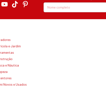
radores
ícola e Jardim
rramentas
nstrução
sca e Náutica
mpeza
tentores
mi Novos e Usados