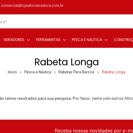
comercial@lojaafornecedora.com.br
GERADORES
FERRAMENTAS
PESCA E NÁUTICA
CONSTRU
Rabeta Longa
Início
Pesca e Náutica
Rabetas Para Barcos
Rabeta Longa
ão temos resultados para sua pesquisa. Por favor, tente com outros filtro
Receba nossas novidades por e-ma