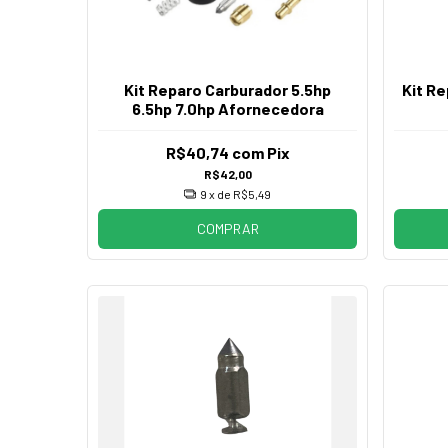
Kit Reparo Carburador 5.5hp
Kit Re
6.5hp 7.0hp Afornecedora
R$40,74
com
Pix
R$42,00
9
x de
R$5,49
COMPRAR