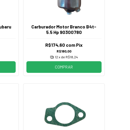
ubaru
Carburador Motor Branco B4t-
5.5 Hp 90300780
R$174,60
com
Pix
R$180,00
12
x de
R$18,24
COMPRAR