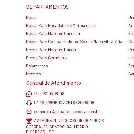
DEPARTAMENTOS
Peças
Ge
Peças Para Roçadeiras e Motosserras
Agr
Peças Para Motores Gasolina
Fe
Peças Para Compactador de Solo e Placa Vibratória
Co
Peças Para Motores Honda
Pe
Peças Para Geradores
Li
Rolamentos
Re
Motores
Se
Central de Atendimento
(51) 98203-8998
047 997661600 / 051 982038998
comercial@lojaafornecedora.com.br
AV FARMACEUTICO OSORIO DOMINGOS
CORREA, 81, CENTRO, BALNEÁRIO
PIÇARRAS - SC