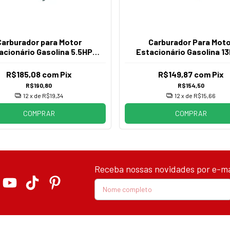
Carburador para Motor
Carburador Para Moto
acionário Gasolina 5.5HP
Estacionário Gasolina 1
6.5HP 7HP
15HP
R$185,08
com
Pix
R$149,87
com
Pix
R$190,80
R$154,50
12
x de
R$19,34
12
x de
R$15,66
COMPRAR
COMPRAR
Receba nossas novidades por e-ma