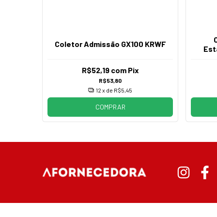
Coletor Admissão GX100 KRWF
Est
R$52,19
com
Pix
R$53,80
12
x de
R$5,45
COMPRAR