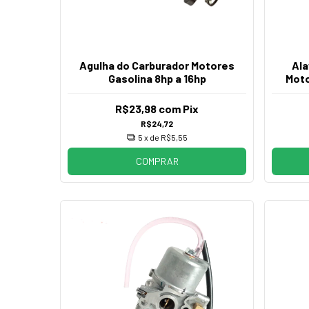
Agulha do Carburador Motores
Ala
Gasolina 8hp a 16hp
Moto
R$23,98
com
Pix
R$24,72
5
x de
R$5,55
COMPRAR