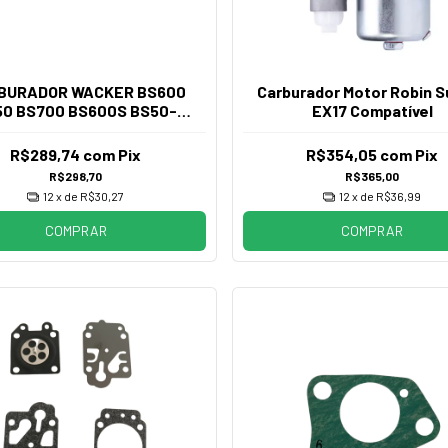
BURADOR WACKER BS600
Carburador Motor Robin S
50 BS700 BS600S BS50-2
EX17 Compatível
BS60-2
R$289,74
com
Pix
R$354,05
com
Pix
R$298,70
R$365,00
12
x de
R$30,27
12
x de
R$36,99
COMPRAR
COMPRAR