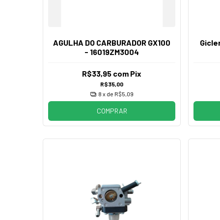
AGULHA DO CARBURADOR GX100
Gicle
- 16019ZM3004
R$33,95
com
Pix
R$35,00
8
x de
R$5,09
COMPRAR