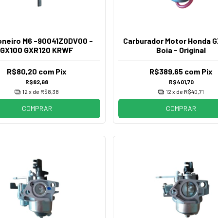
ioneiro M6 -90041Z0DV00 -
Carburador Motor Honda 
GX100 GXR120 KRWF
Boia - Original
R$80,20
com
Pix
R$389,65
com
Pix
R$82,68
R$401,70
12
x de
R$8,38
12
x de
R$40,71
COMPRAR
COMPRAR