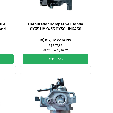
0 e
Carburador Compatível Honda
r de
GX35 UMK435 GX50 UMK450
R$197,82
com
Pix
R$203,94
12
x de
R$20,67
COMPRAR