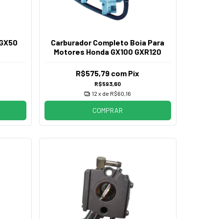
 GX50
Carburador Completo Boia Para
Motores Honda GX100 GXR120
R$575,79
com
Pix
R$593,60
12
x de
R$60,16
COMPRAR