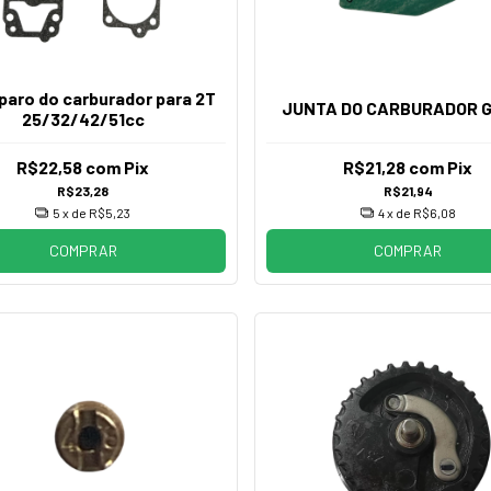
paro do carburador para 2T
JUNTA DO CARBURADOR 
25/32/42/51cc
R$22,58
com
Pix
R$21,28
com
Pix
R$23,28
R$21,94
5
x de
R$5,23
4
x de
R$6,08
COMPRAR
COMPRAR