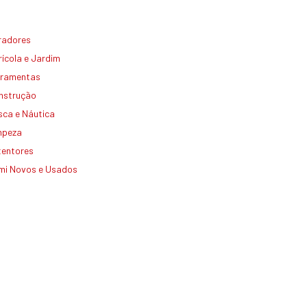
radores
ícola e Jardim
rramentas
nstrução
sca e Náutica
mpeza
tentores
mi Novos e Usados