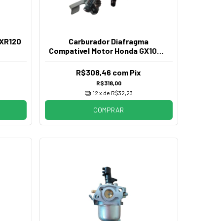
GXR120
Carburador Diafragma
Compativel Motor Honda GX100 e
GXR120
R$308,46
com
Pix
R$318,00
12
x de
R$32,23
COMPRAR