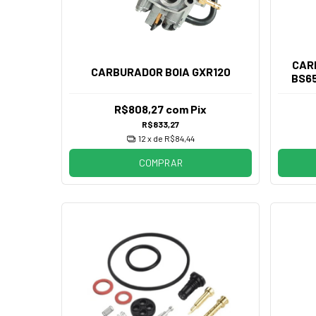
CAR
CARBURADOR BOIA GXR120
BS6
R$808,27
com
Pix
R$833,27
12
x de
R$84,44
COMPRAR