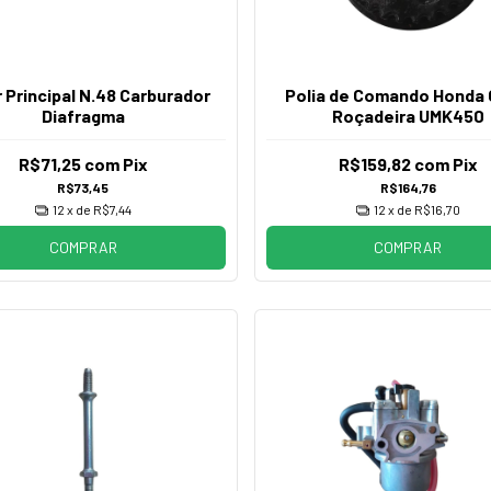
r Principal N.48 Carburador
Polia de Comando Honda
Diafragma
Roçadeira UMK450
R$71,25
com
Pix
R$159,82
com
Pix
R$73,45
R$164,76
12
x de
R$7,44
12
x de
R$16,70
COMPRAR
COMPRAR