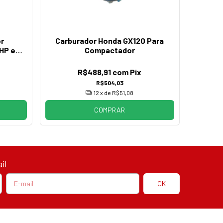
r
Carburador Honda GX120 Para
3HP e
Compactador
R$488,91
com
Pix
R$504,03
12
x de
R$51,08
COMPRAR
il