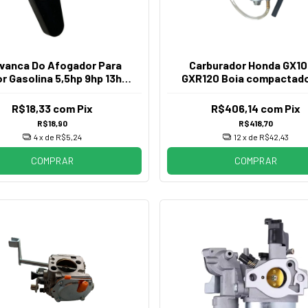
vanca Do Afogador Para
Carburador Honda GX10
r Gasolina 5,5hp 9hp 13hp
GXR120 Boia compactado
15hp
Solo
R$18,33
com
Pix
R$406,14
com
Pix
R$18,90
R$418,70
4
x de
R$5,24
12
x de
R$42,43
COMPRAR
COMPRAR