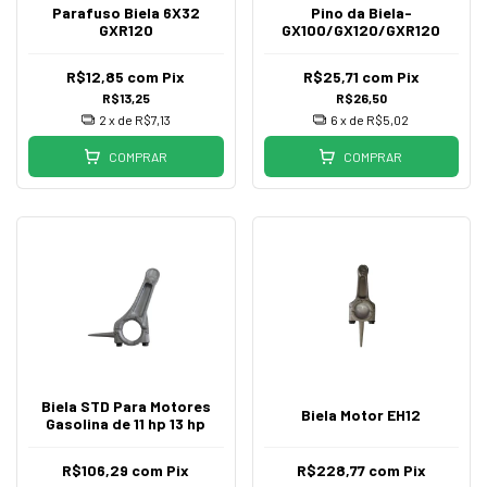
Parafuso Biela 6X32
Pino da Biela-
GXR120
GX100/GX120/GXR120
R$12,85
com
Pix
R$25,71
com
Pix
R$13,25
R$26,50
2
x de
R$7,13
6
x de
R$5,02
COMPRAR
COMPRAR
Biela STD Para Motores
Biela Motor EH12
Gasolina de 11 hp 13 hp
R$106,29
com
Pix
R$228,77
com
Pix