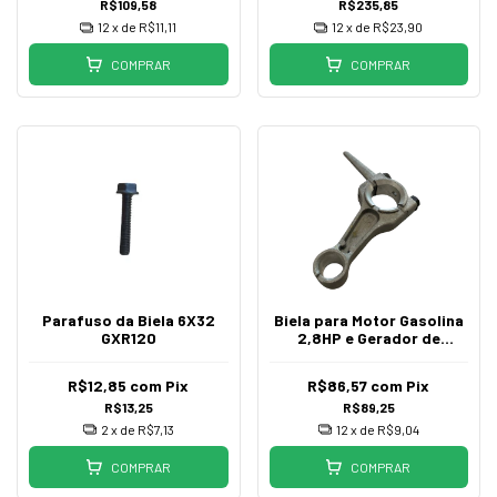
R$109,58
R$235,85
12
x de
R$11,11
12
x de
R$23,90
COMPRAR
COMPRAR
Parafuso da Biela 6X32
Biela para Motor Gasolina
GXR120
2,8HP e Gerador de
Energia 154F
R$12,85
com
Pix
R$86,57
com
Pix
R$13,25
R$89,25
2
x de
R$7,13
12
x de
R$9,04
COMPRAR
COMPRAR