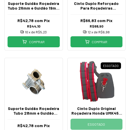
Suporte Guidão Roçadeira
Cinto Duplo Reforçado
Tubo 26mm e Guidão 19mm
Para Roçadeiras
Multimarcas
Multimarcas
R$42,78
com
Pix
R$66,83
com
Pix
R$44,10
R$68,90
10
x de
R$5,23
12
x de
R$6,98
COMPRAR
COMPRAR
ESGOTADO
Suporte Guidão Roçadeira
Cinto Duplo Original
Tubo 28mm e Guidão
Roçadeira Honda UMK450
19mm Multimarcas
435 425
ESGOTADO
R$42,78
com
Pix