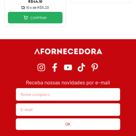
R$44,10
10
x de
R$5,23
COMPRAR
Receba nossas novidades por e-mail