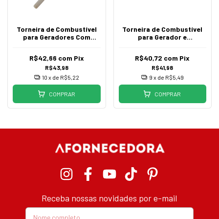
Torneira de Combustível
Torneira de Combustível
para Geradores Com
para Gerador e
Porca de Encaixe
Compactador Rosca M10
R$42,66
com
Pix
R$40,72
com
Pix
R$43,98
R$41,98
10
x de
R$5,22
9
x de
R$5,49
COMPRAR
COMPRAR
Receba nossas novidades por e-mail