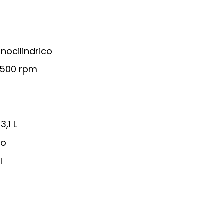
nocilindrico
 4500 rpm
,1 L
co
l