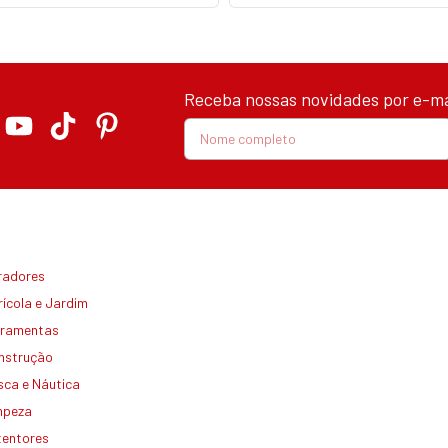
Receba nossas novidades por e-ma
radores
ícola e Jardim
rramentas
nstrução
sca e Náutica
mpeza
tentores