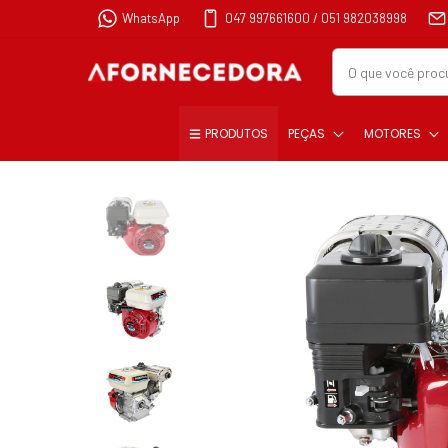
WhatsApp
047 997661600 / 051 982038998
PRODUTOS
PEÇAS
MOTORES