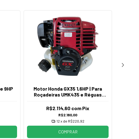
ne 9HP
Motor Honda GX35 1,6HP | Para
Mot
Roçadeiras UMK435 e Réguas
Vibratórias
R$2.114,60
com
Pix
R$2.180,00
12
x de
R$220,92
COMPRAR