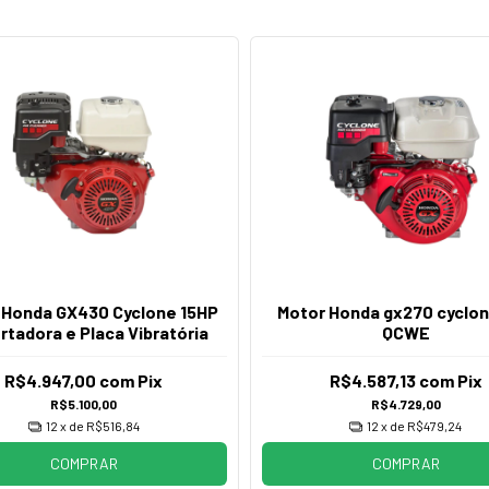
 Honda GX430 Cyclone 15HP
Motor Honda gx270 cyclo
rtadora e Placa Vibratória
QCWE
R$4.947,00
com
Pix
R$4.587,13
com
Pix
R$5.100,00
R$4.729,00
12
x de
R$516,84
12
x de
R$479,24
COMPRAR
COMPRAR