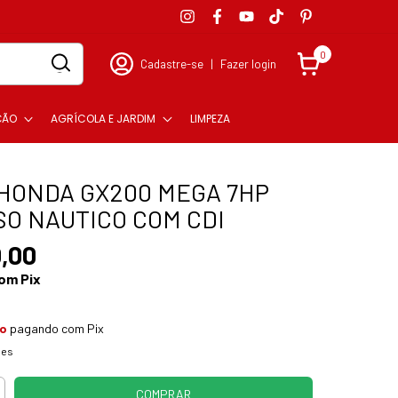
0
Cadastre-se
|
Fazer login
ÇÃO
AGRÍCOLA E JARDIM
LIMPEZA
HONDA GX200 MEGA 7HP
SO NAUTICO COM CDI
,00
om
Pix
to
pagando com Pix
hes