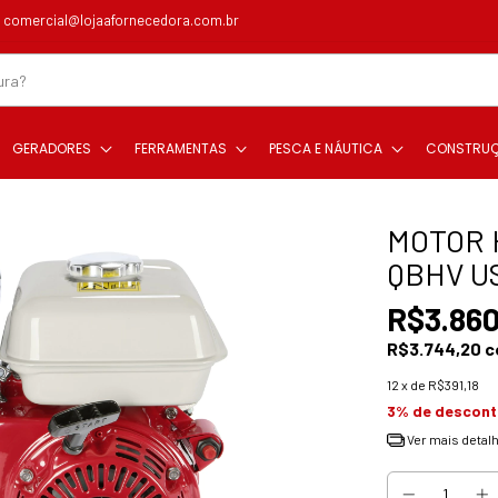
comercial@lojaafornecedora.com.br
GERADORES
FERRAMENTAS
PESCA E NÁUTICA
CONSTRU
MOTOR 
QBHV U
R$3.860
R$3.744,20
c
12
x de
R$391,18
3% de descon
Ver mais detal