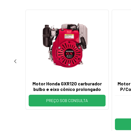
 V-Twin
Motor Honda GXR120 carburador
Motor
solina
bulbo e eixo cônico prolongado
P/Co
PREÇO SOB CONSULTA
ix