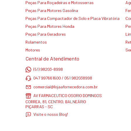
Peças Para Roçadeiras e Motosserras
Agr
Peças Para Motores Gasolina
Fe
Peças Para Compactador de Solo e Placa Vibratória
Co
Peças Para Motores Honda
Pe
Peças Para Geradores
Li
Rolamentos
Re
Motores
Se
Central de Atendimento
(51) 98203-8998
047 997661600 / 051 982038998
comercial@lojaafornecedora.com.br
AV FARMACEUTICO OSORIO DOMINGOS
CORREA, 81, CENTRO, BALNEÁRIO
PIÇARRAS - SC
Visite o nosso Blog!