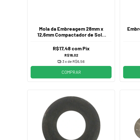
Mola da Embreagem 28mm x
Embr
12,6mm Compactador de Solo
Wacker
R$17,48
com
Pix
R$18,02
3
x de
R$6,56
COMPRAR