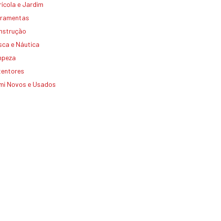
ícola e Jardim
rramentas
nstrução
sca e Náutica
mpeza
tentores
mi Novos e Usados