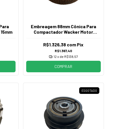
Para
Embreagem 88mm Cônica Para
o 15mm
Compactador Wacker Motor
Honda
R$1.326,38
com
Pix
R$1.367,40
12
x de
R$138,57
COMPRAR
ESGOTADO