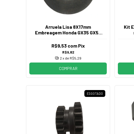
Arruela Lisa 8X17mm
Kit 
Embreagem Honda GX35 GX50
UMK435 UMK450
R$9,53
com
Pix
R$9,82
2
x de
R$5,29
COMPRAR
ESGOTADO