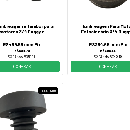
Embreagem e tambor para
Embreagem Para Mot
motores 3/4 Buggy e
Estacionário 3/4 Bugg
Ciclomotores
Ciclomotores
R$489,56
com
Pix
R$384,65
com
Pix
R$504,70
R$396,55
12
x de
R$51,15
12
x de
R$40,19
COMPRAR
COMPRAR
ESGOTADO