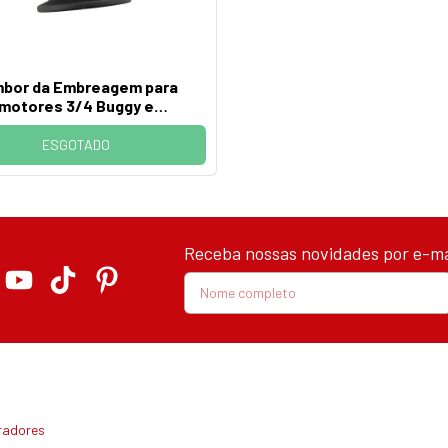
bor da Embreagem para
motores 3/4 Buggy e
Ciclomotores
ESGOTADO
Receba nossas novidades por e-ma
radores