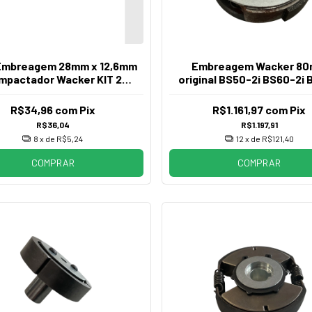
Embreagem 28mm x 12,6mm
Embreagem Wacker 8
mpactador Wacker KIT 2
original BS50-2i BS60-2i
MOLAS
BS70-2i
R$34,96
com
Pix
R$1.161,97
com
Pix
R$36,04
R$1.197,91
8
x de
R$5,24
12
x de
R$121,40
COMPRAR
COMPRAR