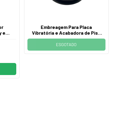
or
Embreagem Para Placa
y e
Vibratória e Acabadora de Piso
Eixo 3/4
ESGOTADO