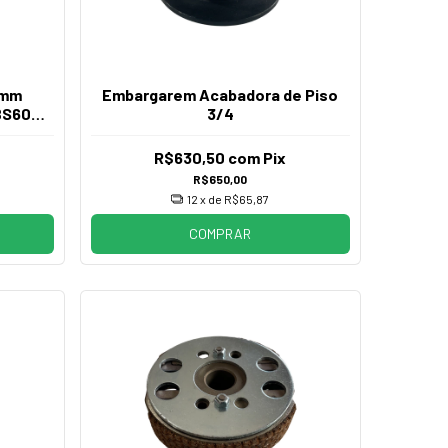
0mm
Embargarem Acabadora de Piso
 BS600
3/4
R$630,50
com
Pix
R$650,00
12
x de
R$65,87
COMPRAR