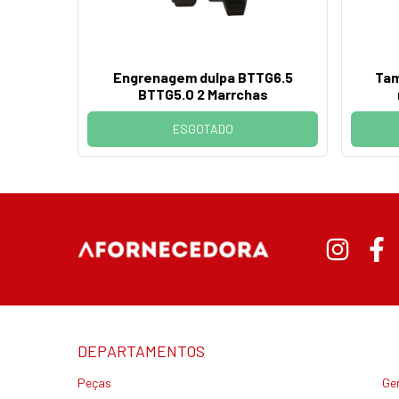
Engrenagem dulpa BTTG6.5
Tam
BTTG5.0 2 Marrchas
ESGOTADO
DEPARTAMENTOS
Peças
Ge