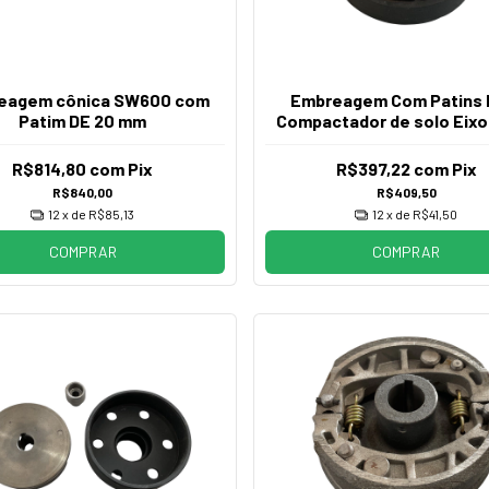
eagem cônica SW600 com
Embreagem Com Patins 
Patim DE 20 mm
Compactador de solo Eix
R$814,80
com
Pix
R$397,22
com
Pix
R$840,00
R$409,50
12
x de
R$85,13
12
x de
R$41,50
COMPRAR
COMPRAR