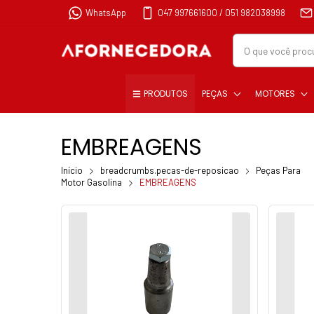
WhatsApp
047 997661600 / 051 982038998
PRODUTOS
PEÇAS
MOTORES
EMBREAGENS
Início
breadcrumbs.pecas-de-reposicao
Peças Para
Motor Gasolina
EMBREAGENS