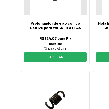
Prolongador de eixo cônico
Mola 
GXR120 para WACKER ATLAS
Co
HUSQVARNA
R$224,07
com
Pix
R$231,00
12
x de
R$23,41
COMPRAR