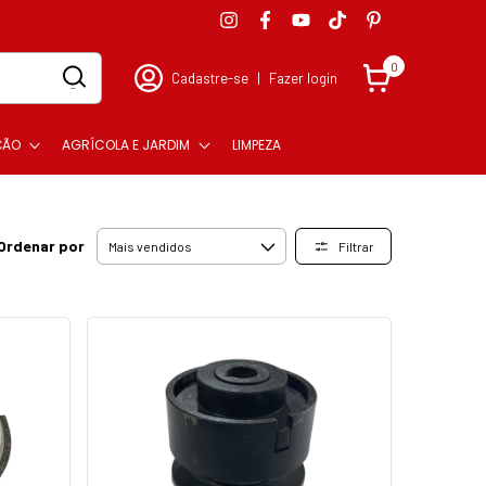
0
Cadastre-se
|
Fazer login
ÇÃO
AGRÍCOLA E JARDIM
LIMPEZA
Ordenar por
Filtrar