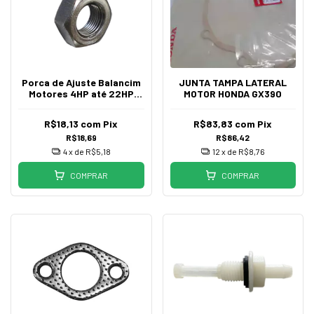
Porca de Ajuste Balancim
JUNTA TAMPA LATERAL
Motores 4HP até 22HP
MOTOR HONDA GX390
Original Honda
R$18,13
com
Pix
R$83,83
com
Pix
R$18,69
R$86,42
4
x de
R$5,18
12
x de
R$8,76
COMPRAR
COMPRAR