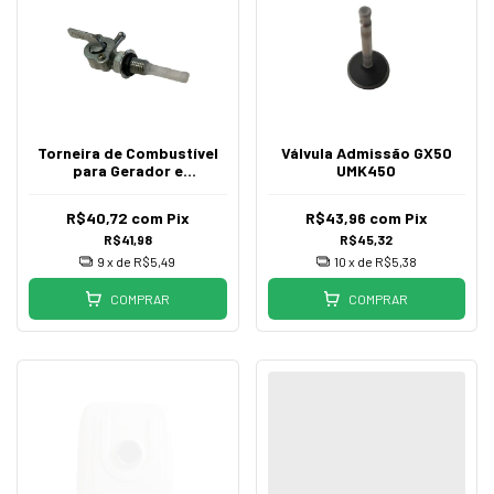
Torneira de Combustível
Válvula Admissão GX50
para Gerador e
UMK450
Compactador Rosca M10
R$40,72
com
Pix
R$43,96
com
Pix
R$41,98
R$45,32
9
x de
R$5,49
10
x de
R$5,38
COMPRAR
COMPRAR