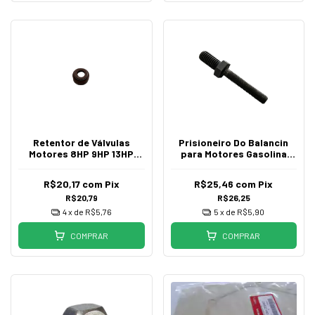
Retentor de Válvulas
Prisioneiro Do Balancin
Motores 8HP 9HP 13HP
para Motores Gasolina
15HP Multimarcas
4HP a 20HP
R$20,17
com
Pix
R$25,46
com
Pix
R$20,79
R$26,25
4
x de
R$5,76
5
x de
R$5,90
COMPRAR
COMPRAR