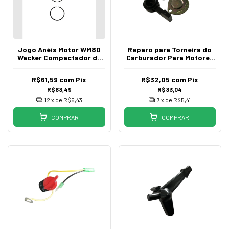
Jogo Anéis Motor WM80
Reparo para Torneira do
Wacker Compactador de
Carburador Para Motores
Solo
5,5HP A 15HP
R$61,59
com
Pix
R$32,05
com
Pix
R$63,49
R$33,04
12
x de
R$6,43
7
x de
R$5,41
COMPRAR
COMPRAR