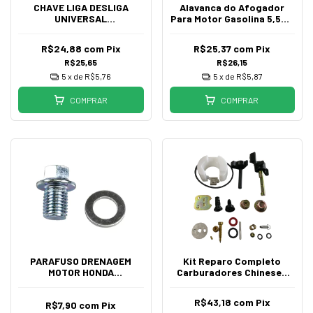
CHAVE LIGA DESLIGA
Alavanca do Afogador
UNIVERSAL
Para Motor Gasolina 5,5HP
GX160/270/390 2 FIOS
9HP 13HP 15HP
R$24,88
com
Pix
R$25,37
com
Pix
R$25,65
R$26,15
5
x de
R$5,76
5
x de
R$5,87
COMPRAR
COMPRAR
PARAFUSO DRENAGEM
Kit Reparo Completo
MOTOR HONDA
Carburadores Chineses
GX120AOGX390
5HP 5,5HP 6,5HP
R$43,18
com
Pix
R$7,90
com
Pix