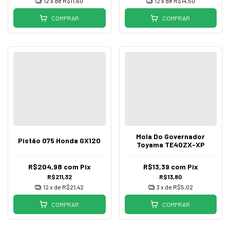
12
x de
R$11,60
12
x de
R$14,50
COMPRAR
COMPRAR
Mola Do Governador
Pistão 075 Honda GX120
Toyama TE40ZX-XP
R$204,98
com
Pix
R$13,39
com
Pix
R$211,32
R$13,80
12
x de
R$21,42
3
x de
R$5,02
COMPRAR
COMPRAR