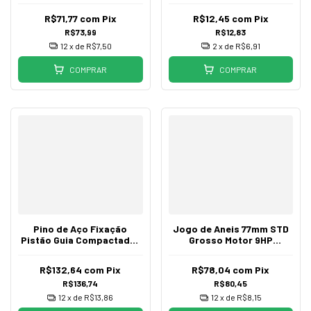
R$71,77
com
Pix
R$12,45
com
Pix
R$73,99
R$12,83
12
x de
R$7,50
2
x de
R$6,91
COMPRAR
COMPRAR
Pino de Aço Fixação
Jogo de Aneis 77mm STD
Pistão Guia Compactador
Grosso Motor 9HP
Wacker BS50 BS60
Gasolina Multimarcas
R$132,64
com
Pix
R$78,04
com
Pix
R$136,74
R$80,45
12
x de
R$13,86
12
x de
R$8,15