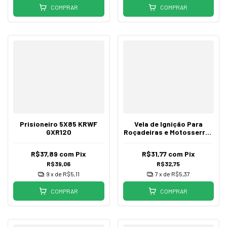
COMPRAR
COMPRAR
Prisioneiro 5X85 KRWF
Vela de Ignição Para
GXR120
Roçadeiras e Motosserras
2 Tempos
R$37,89
com
Pix
R$31,77
com
Pix
R$39,06
R$32,75
9
x de
R$5,11
7
x de
R$5,37
COMPRAR
COMPRAR