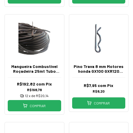
Mangueira Combustível
Pino Trava 8 mm Motores
Roçadeira 25mt Tubo
honda GX100 GXR120
Preto DE5mm DI3mm
GX160
R$192,82
com
Pix
R$7,95
com
Pix
R$198,78
R$8,20
12
x de
R$20,14
COMPRAR
COMPRAR