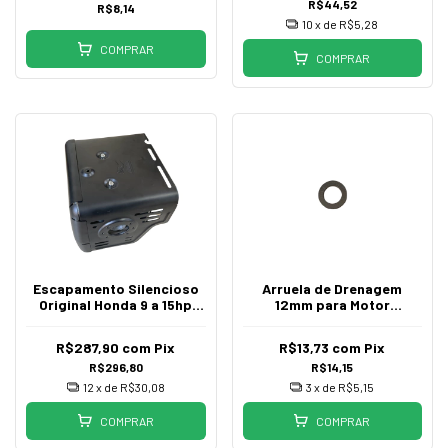
R$44,52
R$8,14
10
x de
R$5,28
COMPRAR
COMPRAR
Escapamento Silencioso
Arruela de Drenagem
Original Honda 9 a 15hp
12mm para Motor
GX270 GX390
Estacionário Honda
R$287,90
com
Pix
R$13,73
com
Pix
R$296,80
R$14,15
12
x de
R$30,08
3
x de
R$5,15
COMPRAR
COMPRAR