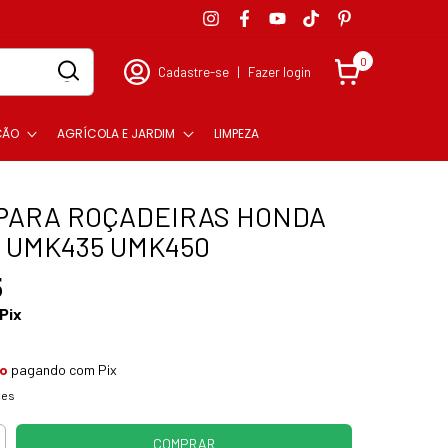
0
Cadastre-se
|
Fazer login
ÇÃO
AGRÍCOLA E JARDIM
LIMPEZA
PARA ROÇADEIRAS HONDA
 UMK435 UMK450
5
Pix
to
pagando com Pix
hes