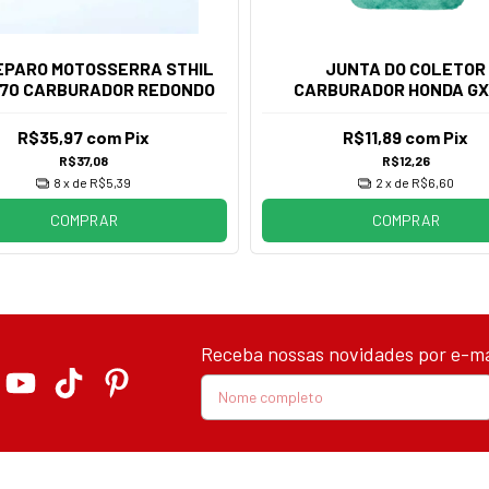
REPARO MOTOSSERRA STHIL
JUNTA DO COLETOR
S70 CARBURADOR REDONDO
CARBURADOR HONDA GX
GXR120 16212Z0DV0
R$35,97
com
Pix
R$11,89
com
Pix
R$37,08
R$12,26
8
x de
R$5,39
2
x de
R$6,60
COMPRAR
COMPRAR
Receba nossas novidades por e-ma