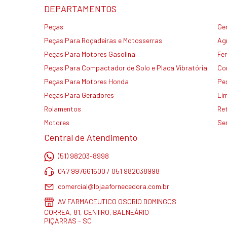
DEPARTAMENTOS
Peças
Ge
Peças Para Roçadeiras e Motosserras
Agr
Peças Para Motores Gasolina
Fe
Peças Para Compactador de Solo e Placa Vibratória
Co
Peças Para Motores Honda
Pe
Peças Para Geradores
Li
Rolamentos
Re
Motores
Se
Central de Atendimento
(51) 98203-8998
047 997661600 / 051 982038998
comercial@lojaafornecedora.com.br
AV FARMACEUTICO OSORIO DOMINGOS
CORREA, 81, CENTRO, BALNEÁRIO
PIÇARRAS - SC