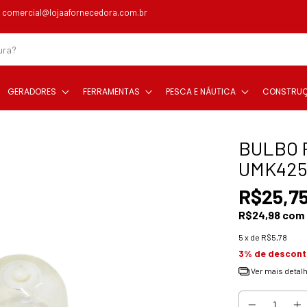
comercial@lojaafornecedora.com.br
GERADORES
FERRAMENTAS
PESCA E NÁUTICA
CONSTRU
BULBO 
UMK425
R$25,7
R$24,98
com
5
x de
R$5,78
3% de descon
Ver mais detal