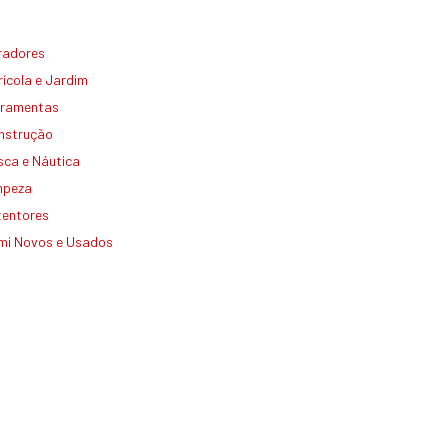
radores
ícola e Jardim
rramentas
nstrução
sca e Náutica
mpeza
tentores
mi Novos e Usados