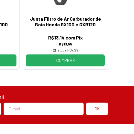
Junta Filtro de Ar Carburador de
Junta
100
Boia Honda GX100 e GXR120
GXR12
0
R$13,14
com
Pix
R$13,55
2
x de
R$7,29
COMPRAR
il