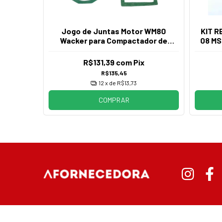
 EH12
Jogo de Juntas Motor WM80
KIT 
dor de
Wacker para Compactador de
08 M
Solo
R$131,39
com
Pix
R$135,45
12
x de
R$13,73
COMPRAR