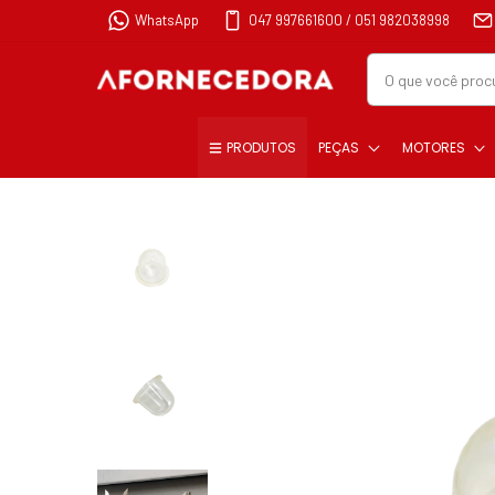
WhatsApp
047 997661600 / 051 982038998
PRODUTOS
PEÇAS
MOTORES