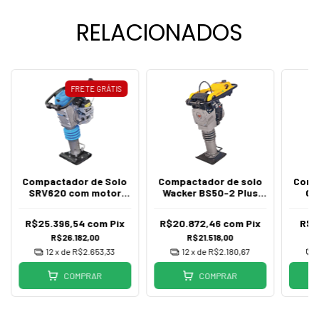
RELACIONADOS
FRETE GRÁTIS
Compactador de Solo
Compactador de solo
Comp
SRV620 com motor
Wacker BS50-2 Plus
Ga
Honda GXR120 Weber
gasolina 2 tempos
R$25.396,54
com
Pix
R$20.872,46
com
Pix
R$9
R$26.182,00
R$21.518,00
12
x de
R$2.653,33
12
x de
R$2.180,67
COMPRAR
COMPRAR