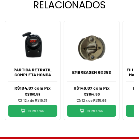
RELACIONADOS
PARTIDA RETRATIL
Filtr
EMBREAGEM GX35S
COMPLETA HONDA
Mang
UMK450 GX50
R$184,87
com
Pix
R$149,87
com
Pix
R$
R$190,59
R$154,50
12
x de
R$19,31
12
x de
R$15,66
COMPRAR
COMPRAR